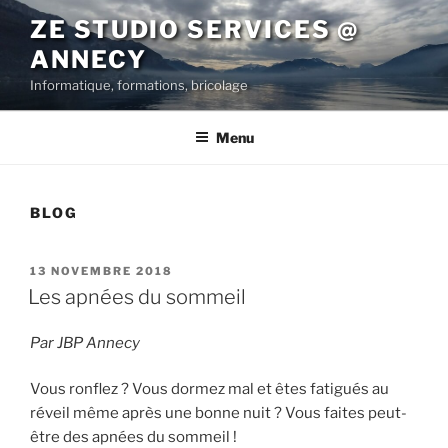
Aller
ZE STUDIO SERVICES @
au
ANNECY
contenu
principal
Informatique, formations, bricolage
Menu
BLOG
PUBLIÉ
13 NOVEMBRE 2018
LE
Les apnées du sommeil
Par JBP Annecy
Vous ronflez ? Vous dormez mal et êtes fatigués au
réveil même après une bonne nuit ? Vous faites peut-
être des apnées du sommeil !