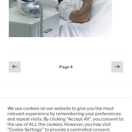
Pagination
Page
Page
Page
4
précédente
suiv
des
publications
Copyright Ze Studio 2004 - Marque déposée
We use cookies on our website to give you the most
relevant experience by remembering your preferences
and repeat visits. By clicking “Accept All”, you consent to
the use of ALL the cookies. However, you may visit
"Cookie Settings" to provide a controlled consent.